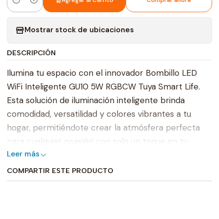
Agregar al Carrito
Comprar ahora
Cantidad
Mostrar stock de ubicaciones
DESCRIPCIÓN
Ilumina tu espacio con el innovador Bombillo LED
WiFi Inteligente GU10 5W RGBCW Tuya Smart Life.
Esta solución de iluminación inteligente brinda
comodidad, versatilidad y colores vibrantes a tu
hogar, permitiéndote crear la atmósfera perfecta
para cualquier ocasión con solo un toque en tu
Leer más
smartphone.
COMPARTIR ESTE PRODUCTO
El Bombillo LED WiFi Inteligente GU10 5W RGBCW
Tuya Smart Life es fácil de instalar y se conecta sin
problemas a tu red WiFi. Utilizando la intuitiva