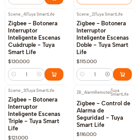
Cantidad
Scene_4
|
Tuya SmartLife
Scene_2
|
Tuya SmartLife
Zigbee - Botonera
Zigbee - Botonera
Interruptor
Interruptor
Inteligente Escenas
Inteligente Escenas
Cuádruple - Tuya
Doble - Tuya Smart
Smart Life
Life
$130.000
$115.000
Cantidad
Cantidad
Scene_3
|
Tuya SmartLife
Tuya
ZB_AlarmRemote
|
SmartLife
Agotado
Zigbee - Botonera
Zigbee - Control de
Interruptor
Alarma de
Inteligente Escenas
Seguridad - Tuya
Triple - Tuya Smart
Smart Life
Life
$116.000
$121.000