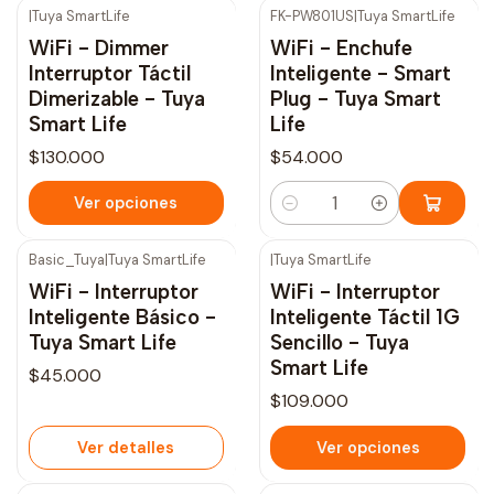
|
Tuya SmartLife
FK-PW801US
|
Tuya SmartLife
WiFi - Dimmer
WiFi - Enchufe
Interruptor Táctil
Inteligente - Smart
Dimerizable - Tuya
Plug - Tuya Smart
Smart Life
Life
$130.000
$54.000
Ver opciones
Cantidad
Basic_Tuya
|
Tuya SmartLife
|
Tuya SmartLife
Agotado
WiFi - Interruptor
WiFi - Interruptor
Inteligente Básico -
Inteligente Táctil 1G
Tuya Smart Life
Sencillo - Tuya
Smart Life
$45.000
$109.000
Ver detalles
Ver opciones