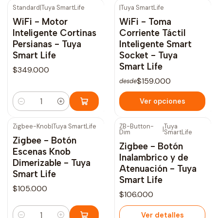
Standard
|
Tuya SmartLife
|
Tuya SmartLife
WiFi - Motor
WiFi - Toma
Inteligente Cortinas
Corriente Táctil
Persianas - Tuya
Inteligente Smart
Smart Life
Socket - Tuya
Smart Life
$349.000
$159.000
desde
Ver opciones
Cantidad
Zigbee-Knob
|
Tuya SmartLife
ZB-Button-
Tuya
|
Dim
SmartLife
Agotado
Zigbee - Botón
Zigbee - Botón
Escenas Knob
Inalambrico y de
Dimerizable - Tuya
Atenuación - Tuya
Smart Life
Smart Life
$105.000
$106.000
Ver detalles