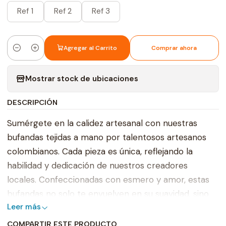
Ref 1
Ref 2
Ref 3
Agregar al Carrito
Comprar ahora
Cantidad
Mostrar stock de ubicaciones
DESCRIPCIÓN
Sumérgete en la calidez artesanal con nuestras
bufandas tejidas a mano por talentosos artesanos
colombianos. Cada pieza es única, reflejando la
habilidad y dedicación de nuestros creadores
locales. Confeccionadas con esmero y amor, estas
bufandas no solo te envuelven en su suavidad, sino
Leer más
que también cuentan una historia de tradición y
destreza artesanal. Descubre la autenticidad de la
COMPARTIR ESTE PRODUCTO