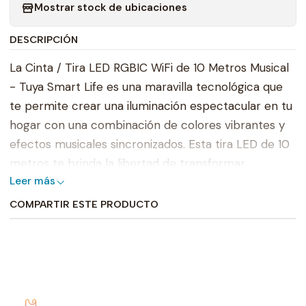
Mostrar stock de ubicaciones
DESCRIPCIÓN
La Cinta / Tira LED RGBIC WiFi de 10 Metros Musical
- Tuya Smart Life es una maravilla tecnológica que
te permite crear una iluminación espectacular en tu
hogar con una combinación de colores vibrantes y
efectos musicales sincronizados. Esta tira LED de 10
metros te brinda la libertad de transformar
Leer más
cualquier espacio en un ambiente mágico y lleno de
vida. Con la tecnología WiFi y la integración con la
COMPARTIR ESTE PRODUCTO
plataforma Tuya Smart Life, puedes controlar y
personalizar la iluminación desde tu smartphone o
tablet, incluso puedes hacer que la tira LED siga el
ritmo de la música para crear un ambiente festivo y
emocionante. A continuación, descubrirás todas las