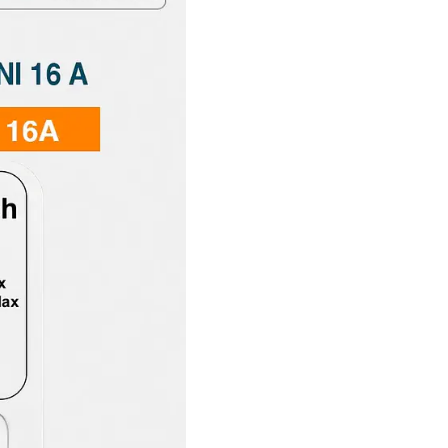
Con su capacidad de ha
manejar una amplia gam
electrodomésticos de m
olvidaste apagar algo,
dispositivos desde cualq
La integración con la 
máximo el Mini Smart S
para que tus dispositi
tus necesidades. Ademá
populares, como Amazon
conveniente con solo us
El Mini Smart Switch 1
y discreto que se adap
su construcción durader