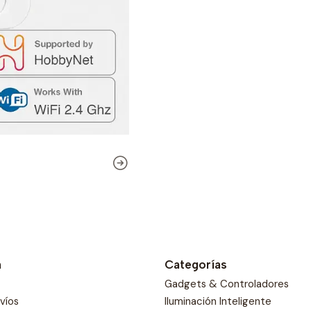
Simplifica tu vida y di
Mini Smart Switch 16A W
toque en tu smartphone,
el control total en tus
automatización en tu h
Con este módulo de int
compatibles corrientes e
o 2 vías (2 interruptor
Especificaciones de Tu
Material de la carca
Voltaje nominal: 1
Corriente nominal: 
n
Categorías
Tamaño: 42X42x2
Gadgets & Controladores
Control físico de d
nvíos
Iluminación Inteligente