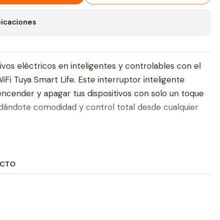
bicaciones
ivos eléctricos en inteligentes y controlables con el
iFi Tuya Smart Life. Este interruptor inteligente
cender y apagar tus dispositivos con solo un toque
dándote comodidad y control total desde cualquier
 WiFi Tuya Smart Life es fácil de instalar y se conecta
iFi existente. Conectado a la aplicación para
UCTO
trolar tus dispositivos eléctricos de forma remota,
tinas personalizadas, y disfrutar de un hogar más