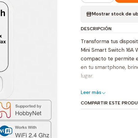
Mostrar stock de u
DESCRIPCIÓN
Transforma tus disposit
Mini Smart Switch 16A W
compacto te permite en
en tu smartphone, brin
lugar.
El Mini Smart Switch 16A
Leer más
directamente a tu red W
COMPARTIR ESTE PROD
smartphone, podrás con
programar horarios y ru
inteligente y eficiente.