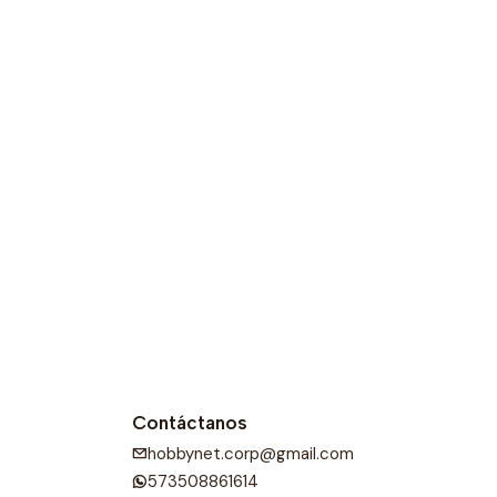
sfruta de la comodidad de un hogar inteligente con el
iFi Tuya Smart Life. Controla tus dispositivos con un
 ahorra energía y disfruta de la tranquilidad de tener
 manos. ¡Haz clic ahora y descubre el poder de la
ogar!
erruptor inteligente podrás transformar dispositivos
n inteligentes. Se puede utilizar para un circuito de 1
es controlan 1 luz), como interruptores conmutados.
ya Wifi Smart Switch
:
sa: PC/inflamabilidad clasificación: V0
00 ~ 240V 50/60Hz
16a
Contáctanos
0mm
hobbynet.corp@gmail.com
os vías: soportado
573508861614