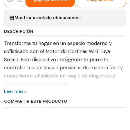
Agregar al Carrito
Comprar ahora
Cantidad
Mostrar stock de ubicaciones
DESCRIPCIÓN
Transforma tu hogar en un espacio moderno y
sofisticado con el Motor de Cortinas WiFi Tuya
Smart. Este dispositivo inteligente te permite
controlar tus cortinas o persianas de manera fácil y
conveniente, añadiendo un toque de elegancia y
funcionalidad a tus ventanas.
Leer más
El Motor de Cortinas WiFi Tuya Smart se instala de
COMPARTIR ESTE PRODUCTO
forma rápida y sencilla, sin necesidad de realizar
complicadas modificaciones en tu sistema de
cortinas existente. Conectado a la aplicación para