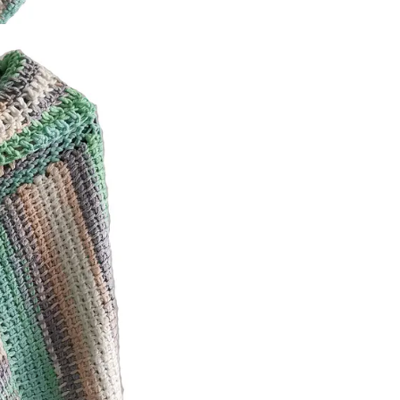
permitiéndote llevar co
Al adquirir una de nues
directamente a los art
compra contribuye al de
tradiciones ancestrales
talentosos artesanos.
Disfruta de la versatil
Puedes lucirlas en oca
estilo, o combinarlas c
único.
Sumérgete en la magia 
Cada una de estas pieza
contigo la esencia de l
Atrévete a destacar co