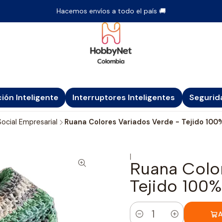
Hacemos envíos a todo el país 🚚
ción Inteligente
Interruptores Inteligentes
Segurid
ocial Empresarial
Ruana Colores Variados Verde - Tejido 10
|
Ruana Colo
Tejido 100
A
Cantidad