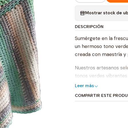
Mostrar stock de u
DESCRIPCIÓN
Sumérgete en la frescur
un hermoso tono verde.
creada con maestría y 
Nuestros artesanos sel
tonos verdes vibrantes 
detalle. El resultado e
Leer más
esencia de la exuberan
COMPARTIR ESTE PROD
Estas ruanas tejidas a 
también añaden un toque
verde simboliza la vital