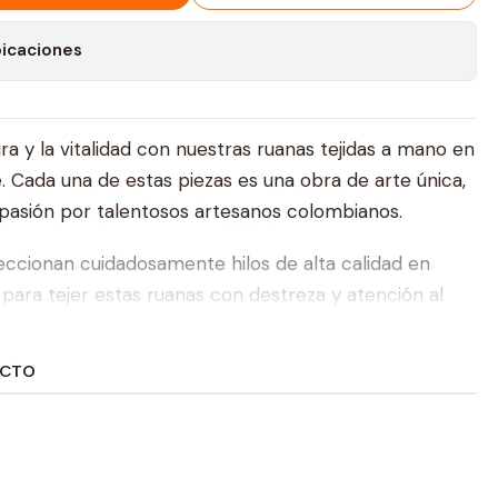
bicaciones
a y la vitalidad con nuestras ruanas tejidas a mano en
 Cada una de estas piezas es una obra de arte única,
pasión por talentosos artesanos colombianos.
eccionan cuidadosamente hilos de alta calidad en
para tejer estas ruanas con destreza y atención al
s una prenda que irradia vida y armonía, capturando la
te naturaleza colombiana.
UCTO
mano no solo te ofrecen calidez y confort, sino que
 de elegancia y estilo a tu vestimenta. El color
idad, la renovación y la conexión con la naturaleza,