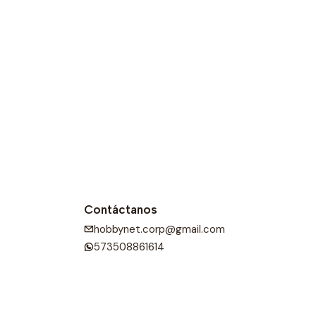
ilo a tu guardarropa.
Contáctanos
hobbynet.corp@gmail.com
573508861614