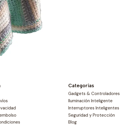
toque de frescura y est
n
Categorías
Gadgets & Controladores
nvíos
Iluminación Inteligente
rivacidad
Interruptores Inteligentes
eembolso
Seguridad y Protección
ondiciones
Blog