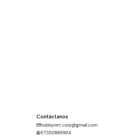
anas tejidas a mano, y deja que te envuelvan en el
 la cultura colombiana.
Contáctanos
hobbynet.corp@gmail.com
573508861614