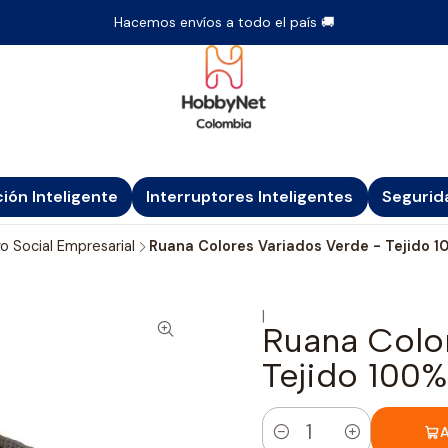
Hacemos envíos a todo el país 🚚
ción Inteligente
Interruptores Inteligentes
Segurid
o Social Empresarial
Ruana Colores Variados Verde - Tejido 
|
Ruana Colo
Tejido 100
A
Cantidad