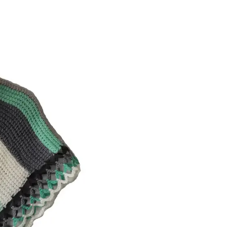
país. Desde los tonos b
inspirados en la flora 
visual cautivadora.
Al adquirir una de nues
comunidades de artesa
tradiciones centenaria
estas habilidades artes
Estas ruanas no solo s
declaración de estilo d
atuendo diario o para a
especial, te envolverán
Descubre la magia de l
mano. Cada una de estas
y la rica herencia cult