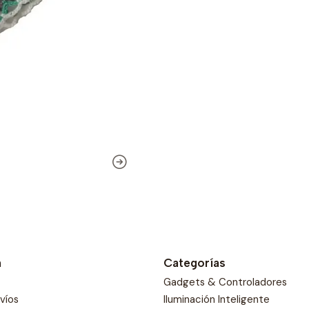
belleza con nuestras ru
espíritu y la calidez de
n
Categorías
Gadgets & Controladores
nvíos
Iluminación Inteligente