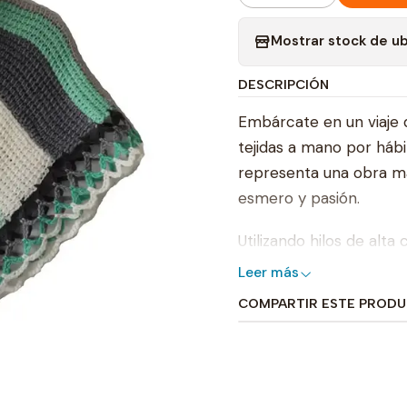
Mostrar stock de u
DESCRIPCIÓN
Embárcate en un viaje 
tejidas a mano por háb
representa una obra ma
esmero y pasión.
Utilizando hilos de alta
crean ruanas de textura
Leer más
dedicación y el talento
COMPARTIR ESTE PROD
una prenda única y ate
Nuestras ruanas captura
diseños y patrones refle