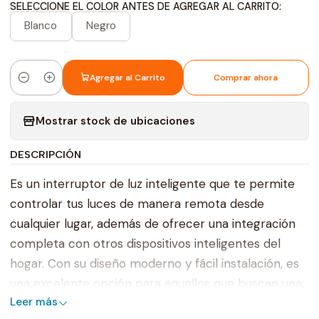
SELECCIONE EL COLOR ANTES DE AGREGAR AL CARRITO:
Blanco
Negro
Agregar al Carrito
Comprar ahora
Cantidad
Mostrar stock de ubicaciones
DESCRIPCIÓN
Es un interruptor de luz inteligente que te permite
controlar tus luces de manera remota desde
cualquier lugar, además de ofrecer una integración
completa con otros dispositivos inteligentes del
hogar. Con su diseño moderno y fácil instalación, es
una excelente opción para aquellos que buscan una
Leer más
solución inteligente para la iluminación del hogar.