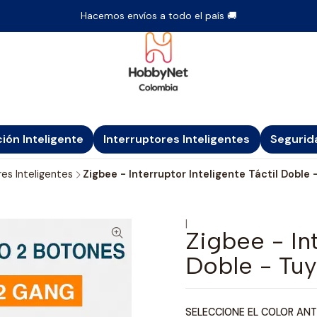
Hacemos envíos a todo el país 🚚
ción Inteligente
Interruptores Inteligentes
Segurid
res Inteligentes
Zigbee - Interruptor Inteligente Táctil Doble 
|
Zigbee - Int
Doble - Tuy
SELECCIONE EL COLOR ANT