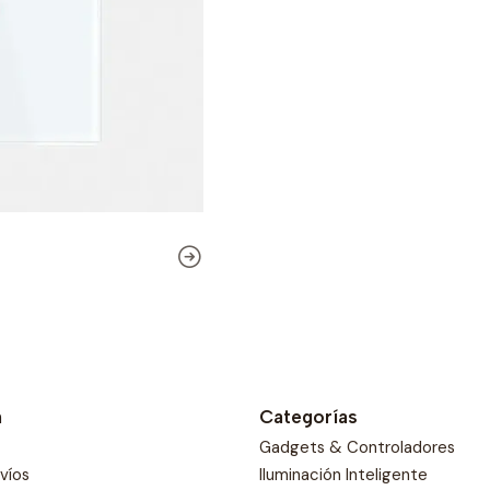
dispositivos o circ
solo interruptor. E
se requiere un mayo
Control Remoto y A
Life, los usuarios 
manera remota desd
pueden programar h
automatización, lo q
uso de los dispositi
Diseño Táctil Mode
Tuya Smart Life pr
superficie táctil, s
minimalista se ada
aportando un toque 
n
Categorías
Compatibilidad Amp
Gadgets & Controladores
una amplia variedad
nvíos
Iluminación Inteligente