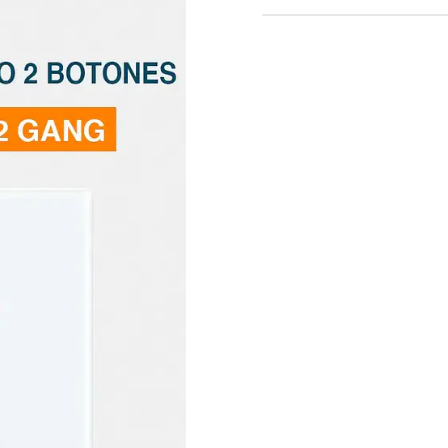
aplicación móvil. A con
características y benef
Doble Zigbee de Tuya S
eficiencia y comodidad 
Características Destac
Conectividad Zigbe
Zigbee de Tuya Smar
inalámbrica de bajo
comunicarse con otr
conectividad robus
el interruptor y ot
general del hogar i
Doble Control Tácti
táctiles independie