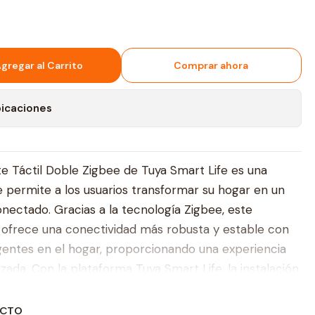
gregar al Carrito
Comprar ahora
bicaciones
nte Táctil Doble Zigbee de Tuya Smart Life es una
e permite a los usuarios transformar su hogar en un
onectado. Gracias a la tecnología Zigbee, este
e ofrece una conectividad más robusta y estable con
ligentes en el hogar, proporcionando una experiencia
ada. Con la plataforma Tuya Smart Life, la instalación
las, y los usuarios pueden controlar de manera remota
tivos conectados con facilidad a través de la
UCTO