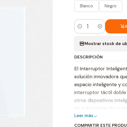
Blanco
Negro
A
Cantidad
Mostrar stock de u
DESCRIPCIÓN
El Interruptor Intelige
solución innovadora qu
espacio inteligente y c
interruptor táctil dobl
otros dispositivos inte
de automatización avanz
Leer más
y la gestión son sencil
y programar sus disposi
COMPARTIR ESTE PROD