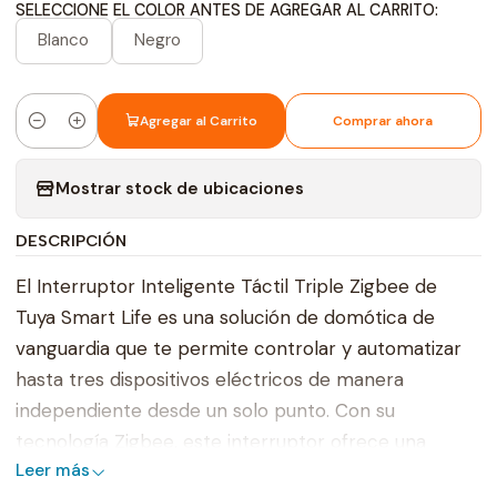
SELECCIONE EL COLOR ANTES DE AGREGAR AL CARRITO:
Blanco
Negro
Agregar al Carrito
Comprar ahora
Cantidad
Mostrar stock de ubicaciones
DESCRIPCIÓN
El Interruptor Inteligente Táctil Triple Zigbee de
Tuya Smart Life es una solución de domótica de
vanguardia que te permite controlar y automatizar
hasta tres dispositivos eléctricos de manera
independiente desde un solo punto. Con su
tecnología Zigbee, este interruptor ofrece una
Leer más
conectividad más robusta y estable con otros