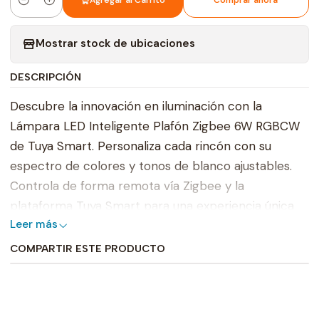
Agregar al Carrito
Comprar ahora
Cantidad
Mostrar stock de ubicaciones
DESCRIPCIÓN
Descubre la innovación en iluminación con la
Lámpara LED Inteligente Plafón Zigbee 6W RGBCW
de Tuya Smart. Personaliza cada rincón con su
espectro de colores y tonos de blanco ajustables.
Controla de forma remota vía Zigbee y la
plataforma Tuya Smart para una experiencia única
Leer más
en tu hogar. Con su eficiencia energética y fácil
instalación, ilumina tus espacios de manera
COMPARTIR ESTE PRODUCTO
inteligente y ecológica. Eleva tu ambiente, crea
atmósferas y explora el poder de la iluminación
adaptable con esta lámpara de vanguardia.