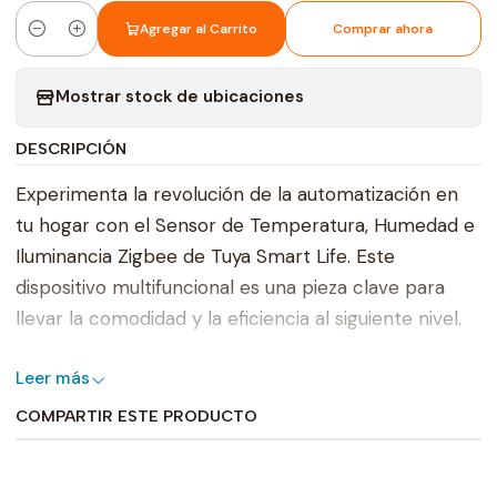
Agregar al Carrito
Comprar ahora
Cantidad
Mostrar stock de ubicaciones
DESCRIPCIÓN
Experimenta la revolución de la automatización en
tu hogar con el Sensor de Temperatura, Humedad e
Iluminancia Zigbee de Tuya Smart Life. Este
dispositivo multifuncional es una pieza clave para
llevar la comodidad y la eficiencia al siguiente nivel.
Este sensor avanzado te proporciona información
Leer más
en tiempo real sobre tres aspectos esenciales de tu
COMPARTIR ESTE PRODUCTO
entorno interior: temperatura, humedad e
iluminancia. La capacidad de medir estos
parámetros te permite tomar decisiones informadas